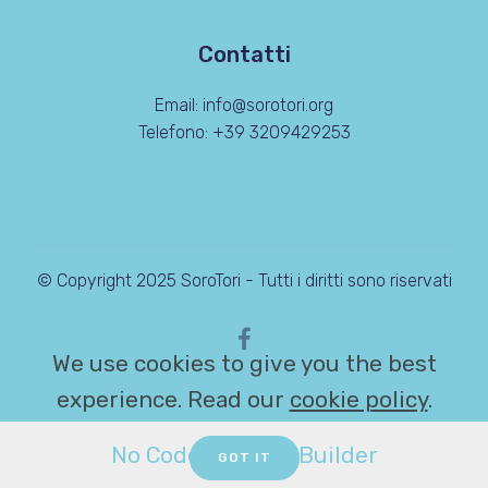
Contatti
Email: info@sorotori.org
Telefono: +39 3209429253
© Copyright 2025 SoroTori - Tutti i diritti sono riservati
We use cookies to give you the best
experience. Read our
cookie policy
.
No Code Website Builder
GOT IT